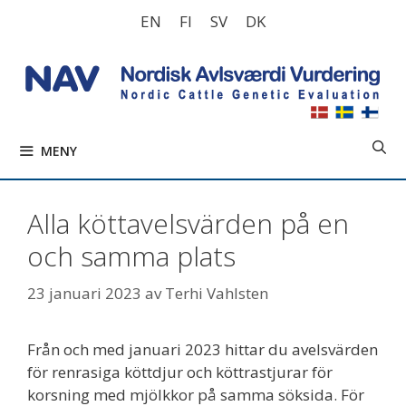
Hoppa
EN
FI
SV
DK
till
innehåll
MENY
Alla köttavelsvärden på en
och samma plats
23 januari 2023
av
Terhi Vahlsten
Från och med januari 2023 hittar du avelsvärden
för renrasiga köttdjur och köttrastjurar för
korsning med mjölkkor på samma söksida. För