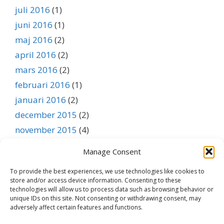
juli 2016
(1)
juni 2016
(1)
maj 2016
(2)
april 2016
(2)
mars 2016
(2)
februari 2016
(1)
januari 2016
(2)
december 2015
(2)
november 2015
(4)
oktober 2015
(3)
Manage Consent
september 2015
(1)
To provide the best experiences, we use technologies like cookies to
augusti 2015
(1)
store and/or access device information. Consenting to these
juli 2015
(1)
technologies will allow us to process data such as browsing behavior or
unique IDs on this site. Not consenting or withdrawing consent, may
juni 2015
(1)
adversely affect certain features and functions.
maj 2015
(1)