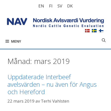
Hoppa
EN
FI
SV
DK
till
innehåll
MENY
Månad:
mars 2019
Uppdaterade Interbeef
avelsvärden – nu även för Angus
och Hereford
22 mars 2019
av
Terhi Vahlsten