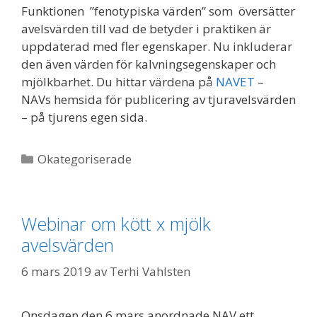
Funktionen ”fenotypiska värden” som översätter
avelsvärden till vad de betyder i praktiken är
uppdaterad med fler egenskaper. Nu inkluderar
den även värden för kalvningsegenskaper och
mjölkbarhet. Du hittar värdena på
NAVET
–
NAVs hemsida för publicering av tjuravelsvärden
– på tjurens egen sida.
Kategorier
Okategoriserade
Webinar om kött x mjölk
avelsvärden
6 mars 2019
av
Terhi Vahlsten
Onsdagen den 6 mars anordnade NAV ett