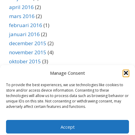
april 2016
(2)
mars 2016
(2)
februari 2016
(1)
januari 2016
(2)
december 2015
(2)
november 2015
(4)
oktober 2015
(3)
september 2015
(1)
Manage Consent
augusti 2015
(1)
To provide the best experiences, we use technologies like cookies to
juli 2015
(1)
store and/or access device information. Consenting to these
technologies will allow us to process data such as browsing behavior or
juni 2015
(1)
unique IDs on this site. Not consenting or withdrawing consent, may
maj 2015
(1)
adversely affect certain features and functions.
april 2015
(1)
mars 2015
(1)
Accept
februari 2015
(1)