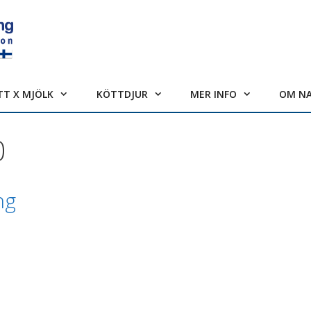
TT X MJÖLK
KÖTTDJUR
MER INFO
OM N
0
ng