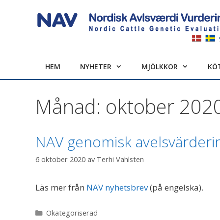
Hoppa
till
innehåll
HEM
NYHETER
MJÖLKKOR
KÖ
Månad:
oktober 202
NAV genomisk avelsvärderi
6 oktober 2020
av
Terhi Vahlsten
Läs mer från
NAV nyhetsbrev
(på engelska).
Kategorier
Okategoriserad