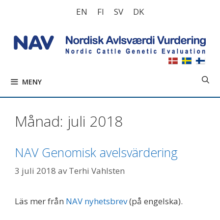
Hoppa
EN
FI
SV
DK
till
innehåll
MENY
Månad:
juli 2018
NAV Genomisk avelsvärdering
3 juli 2018
av
Terhi Vahlsten
Läs mer från
NAV nyhetsbrev
(på engelska).