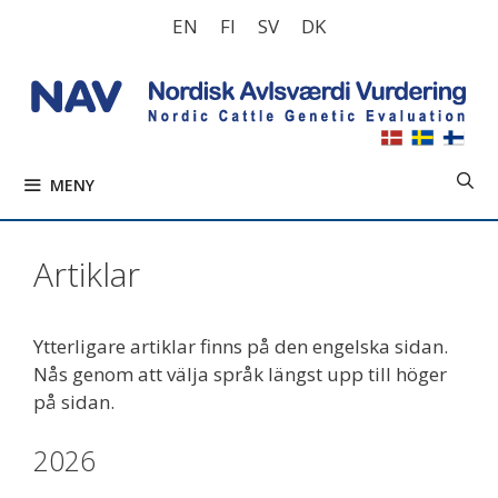
Hoppa
EN
FI
SV
DK
till
innehåll
MENY
Artiklar
Ytterligare artiklar finns på den engelska sidan.
Nås genom att välja språk längst upp till höger
på sidan.
2026