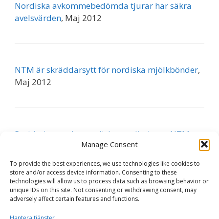
Nordiska avkommebedömda tjurar har säkra
avelsvärden
, Maj 2012
NTM är skräddarsytt för nordiska mjölkbönder
,
Maj 2012
Revidering av det nordiska totalindexet, NTM
,
Manage Consent
Februari 2012
To provide the best experiences, we use technologies like cookies to
Läs mer:
NAV nyhetsbrev
store and/or access device information. Consenting to these
technologies will allow us to process data such as browsing behavior or
unique IDs on this site. Not consenting or withdrawing consent, may
adversely affect certain features and functions.
Hantera tjänster