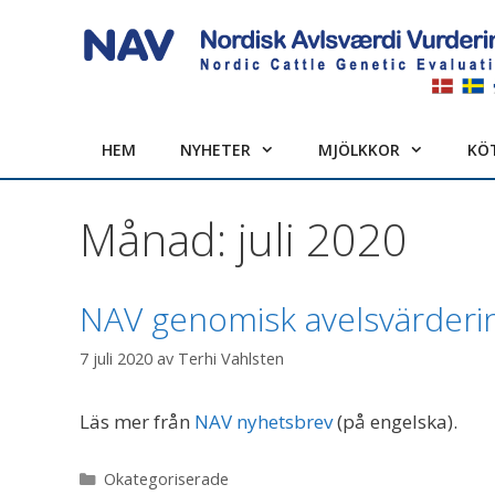
Hoppa
till
innehåll
HEM
NYHETER
MJÖLKKOR
KÖ
Månad:
juli 2020
NAV genomisk avelsvärderi
7 juli 2020
av
Terhi Vahlsten
Läs mer från
NAV nyhetsbrev
(på engelska).
Kategorier
Okategoriserade