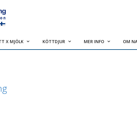
TT X MJÖLK
KÖTTDJUR
MER INFO
OM N
ng