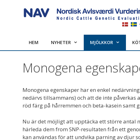
Hoppa
till
innehåll
HEM
NYHETER
MJÖLKKOR
KÖ
Monogena egenskape
Monogena egenskaper har en enkel nedärvning. 
nedärvs tillsammans) och att de inte påverkas
röd färg på hårremmen och beta-kasein samt gen
Nu är det möjligt att upptäcka ett större anta
härleda dem from SNP-resultaten från ett genomi
kan användas för att undvika parning av djur so