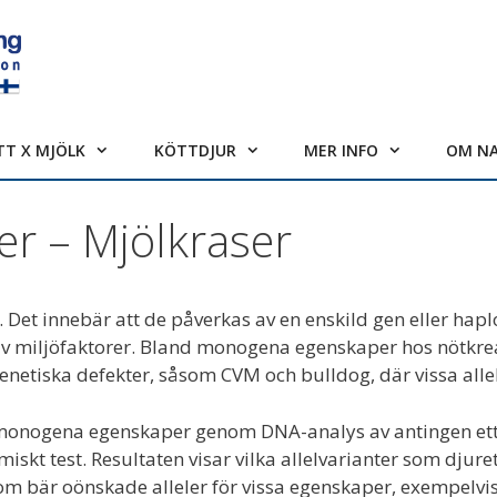
TT X MJÖLK
KÖTTDJUR
MER INFO
OM N
r – Mjölkraser
Det innebär att de påverkas av en enskild gen eller hap
 av miljöfaktorer. Bland monogena egenskaper hos nötkre
etiska defekter, såsom CVM och bulldog, där vissa allel
l monogena egenskaper genom DNA-analys av antingen ett 
skt test. Resultaten visar vilka allelvarianter som djur
m bär oönskade alleler för vissa egenskaper, exempelvis 