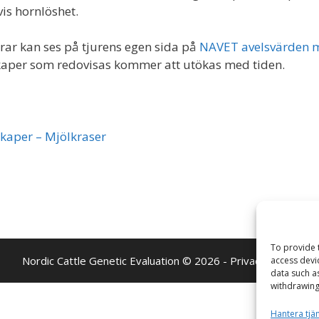
is hornlöshet.
urar kan ses på tjurens egen sida på
NAVET avelsvärden m
nskaper som redovisas kommer att utökas med tiden.
kaper – Mjölkraser
To provide 
Nordic Cattle Genetic Evaluation © 2026 -
Privacy Policy
access devi
data such a
withdrawing
Hantera tjä