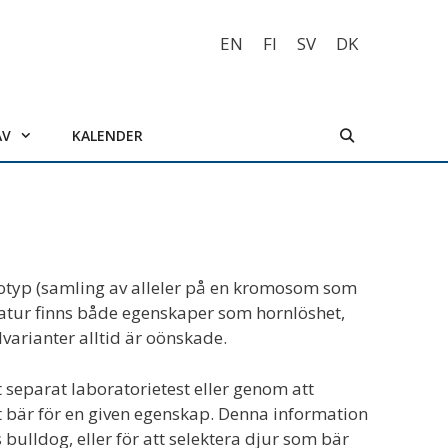
EN
FI
SV
DK
AV
KALENDER
lotyp (samling av alleler på en kromosom som
atur finns både egenskaper som hornlöshet,
varianter alltid är oönskade.
separat laboratorietest eller genom att
et bär för en given egenskap. Denna information
bulldog, eller för att selektera djur som bär