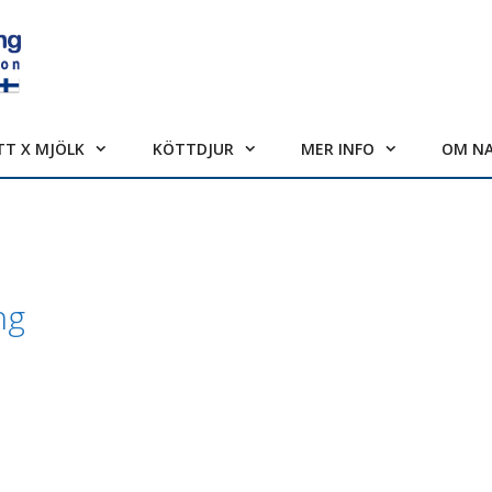
TT X MJÖLK
KÖTTDJUR
MER INFO
OM N
ng