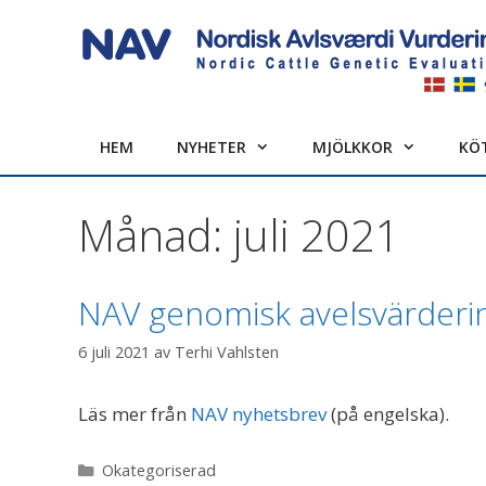
Hoppa
till
innehåll
HEM
NYHETER
MJÖLKKOR
KÖ
Månad:
juli 2021
NAV genomisk avelsvärderi
6 juli 2021
av
Terhi Vahlsten
Läs mer från
NAV nyhetsbrev
(på engelska).
Kategorier
Okategoriserad