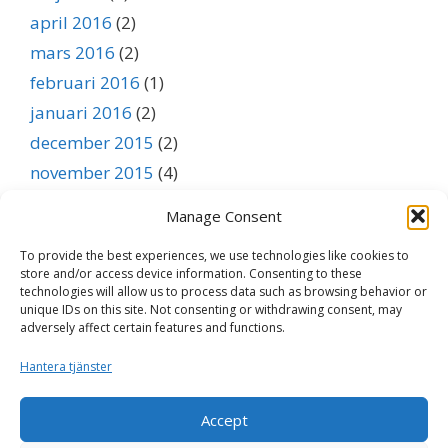
april 2016
(2)
mars 2016
(2)
februari 2016
(1)
januari 2016
(2)
december 2015
(2)
november 2015
(4)
oktober 2015
(3)
Manage Consent
september 2015
(1)
To provide the best experiences, we use technologies like cookies to
augusti 2015
(1)
store and/or access device information. Consenting to these
juli 2015
(1)
technologies will allow us to process data such as browsing behavior or
unique IDs on this site. Not consenting or withdrawing consent, may
juni 2015
(1)
adversely affect certain features and functions.
maj 2015
(1)
Hantera tjänster
april 2015
(1)
mars 2015
(1)
Accept
februari 2015
(1)