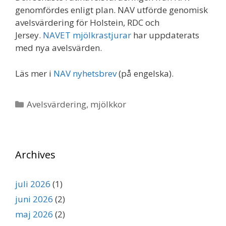
genomfördes enligt plan. NAV utförde genomisk
avelsvärdering för Holstein, RDC och
Jersey.
NAVET mjölkrastjurar
har uppdaterats
med nya avelsvärden.
Läs mer i
NAV nyhetsbrev
(på engelska).
Kategorier
Avelsvärdering
,
mjölkkor
Archives
juli 2026
(1)
juni 2026
(2)
maj 2026
(2)