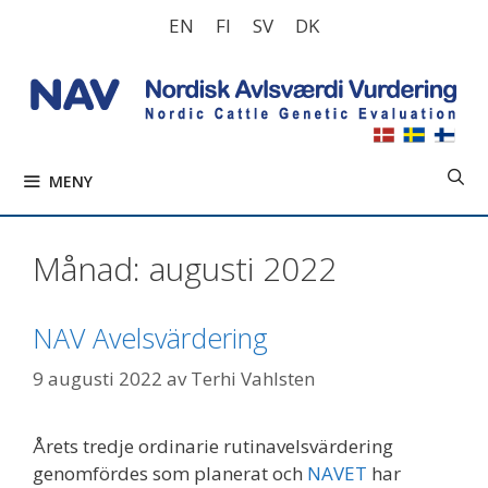
Hoppa
EN
FI
SV
DK
till
innehåll
MENY
Månad:
augusti 2022
NAV Avelsvärdering
9 augusti 2022
av
Terhi Vahlsten
Årets tredje ordinarie rutinavelsvärdering
genomfördes som planerat och
NAVET
har