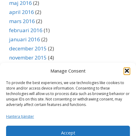
maj 2016
(2)
april 2016
(2)
mars 2016
(2)
februari 2016
(1)
januari 2016
(2)
december 2015
(2)
november 2015
(4)
oktober 2015
(3)
Manage Consent
september 2015
(1)
To provide the best experiences, we use technologies like cookies to
augusti 2015
(1)
store and/or access device information. Consenting to these
juli 2015
(1)
technologies will allow us to process data such as browsing behavior or
unique IDs on this site. Not consenting or withdrawing consent, may
juni 2015
(1)
adversely affect certain features and functions.
maj 2015
(1)
Hantera tjänster
april 2015
(1)
mars 2015
(1)
Accept