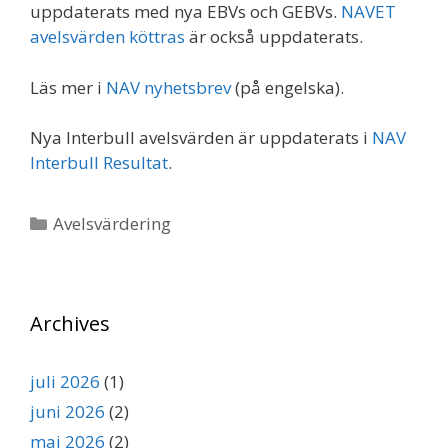
uppdaterats med nya EBVs och GEBVs.
NAVET
avelsvärden köttras
är också uppdaterats.
Läs mer i
NAV nyhetsbrev
(på engelska).
Nya Interbull avelsvärden är uppdaterats i
NAV
Interbull Resultat
.
Kategorier
Avelsvärdering
Archives
juli 2026
(1)
juni 2026
(2)
maj 2026
(2)