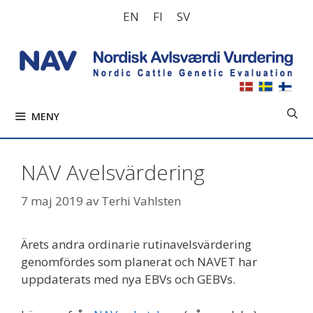
Hoppa
EN
FI
SV
till
innehåll
MENY
NAV Avelsvärdering
7 maj 2019
av
Terhi Vahlsten
Ärets andra ordinarie rutinavelsvärdering
genomfördes som planerat och NAVET har
uppdaterats med nya EBVs och GEBVs.