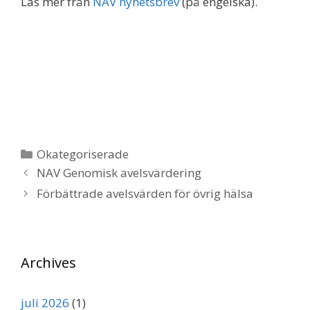
Läs mer från
NAV nyhetsbrev
(på engelska).
Kategorier
Okategoriserade
NAV Genomisk avelsvärdering
Förbättrade avelsvärden för övrig hälsa
Archives
juli 2026
(1)