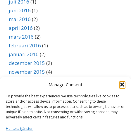
juli 2016
(1)
juni 2016
(1)
maj 2016
(2)
april 2016
(2)
mars 2016
(2)
februari 2016
(1)
januari 2016
(2)
december 2015
(2)
november 2015
(4)
oktober 2015
(3)
Manage Consent
september 2015
(1)
To provide the best experiences, we use technologies like cookies to
augusti 2015
(1)
store and/or access device information. Consenting to these
juli 2015
(1)
technologies will allow us to process data such as browsing behavior or
unique IDs on this site. Not consenting or withdrawing consent, may
juni 2015
(1)
adversely affect certain features and functions.
maj 2015
(1)
Hantera tjänster