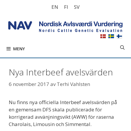
Hoppa
EN
FI
SV
till
innehåll
MENY
Nya Interbeef avelsvärden
6 november 2017
av
Terhi Vahlsten
Nu finns nya officiella Interbeef avelsvärden på
en gemensam DFS skala publicerade för
korrigerad avvänjningsvikt (AWW) för raserna
Charolais, Limousin och Simmental.