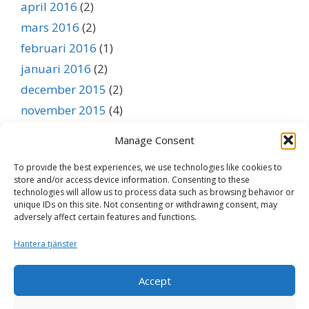
april 2016
(2)
mars 2016
(2)
februari 2016
(1)
januari 2016
(2)
december 2015
(2)
november 2015
(4)
oktober 2015
(3)
Manage Consent
september 2015
(1)
To provide the best experiences, we use technologies like cookies to
augusti 2015
(1)
store and/or access device information. Consenting to these
juli 2015
(1)
technologies will allow us to process data such as browsing behavior or
unique IDs on this site. Not consenting or withdrawing consent, may
juni 2015
(1)
adversely affect certain features and functions.
maj 2015
(1)
Hantera tjänster
april 2015
(1)
mars 2015
(1)
Accept
februari 2015
(1)