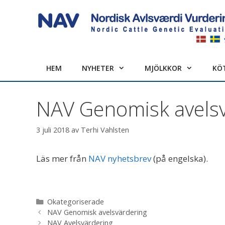
Hoppa
till
innehåll
HEM
NYHETER
MJÖLKKOR
KÖ
NAV Genomisk avelsv
3 juli 2018
av
Terhi Vahlsten
Läs mer från
NAV nyhetsbrev
(på engelska).
Kategorier
Okategoriserade
NAV Genomisk avelsvärdering
NAV Avelsvärdering