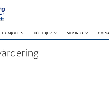
TT X MJÖLK
KÖTTDJUR
MER INFO
OM N
ärdering