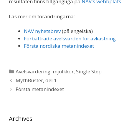
resultaten finns tillgängliga på
NAV:s webbplats
.
Läs mer om förändringarna:
NAV nyhetsbrev
(på engelska)
Förbättrade avelsvärden för avkastning
Första nordiska metanindexet
Kategorier
Avelsvärdering
,
mjölkkor
,
Single Step
MythBuster, del 1
Första metanindexet
Archives