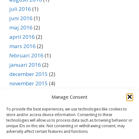
juli 2016
(1)
juni 2016
(1)
maj 2016
(2)
april 2016
(2)
mars 2016
(2)
februari 2016
(1)
januari 2016
(2)
december 2015
(2)
november 2015
(4)
oktober 2015
(3)
Manage Consent
september 2015
(1)
To provide the best experiences, we use technologies like cookies to
augusti 2015
(1)
store and/or access device information. Consenting to these
juli 2015
(1)
technologies will allow us to process data such as browsing behavior or
unique IDs on this site. Not consenting or withdrawing consent, may
juni 2015
(1)
adversely affect certain features and functions.