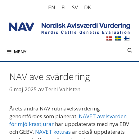
Hoppa
EN
FI
SV
DK
till
innehåll
MENY
NAV avelsvärdering
6 maj 2025
av
Terhi Vahlsten
Årets andra NAV rutinavelsvärdering
genomfördes som planerat.
NAVET avelsvärden
för mjölkrastjurar
har uppdaterats med nya EBV
och GEBV.
NAVET köttras
är också uppdaterats