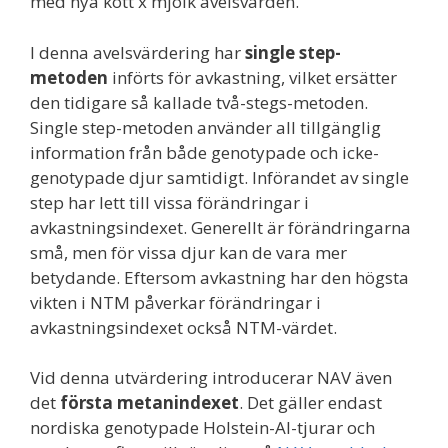
med nya kött x mjölk avelsvärden.
I denna avelsvärdering har
single step-
metoden
införts för avkastning, vilket ersätter
den tidigare så kallade två-stegs-metoden.
Single step-metoden använder all tillgänglig
information från både genotypade och icke-
genotypade djur samtidigt. Införandet av single
step har lett till vissa förändringar i
avkastningsindexet. Generellt är förändringarna
små, men för vissa djur kan de vara mer
betydande. Eftersom avkastning har den högsta
vikten i NTM påverkar förändringar i
avkastningsindexet också NTM-värdet.
Vid denna utvärdering introducerar NAV även
det
första metanindexet
. Det gäller endast
nordiska genotypade Holstein-AI-tjurar och