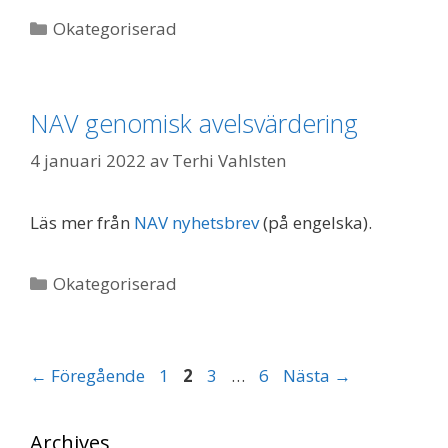
Kategorier
Okategoriserad
NAV genomisk avelsvärdering
4 januari 2022
av
Terhi Vahlsten
Läs mer från
NAV nyhetsbrev
(på engelska).
Kategorier
Okategoriserad
Sida
Sida
Sida
Sida
←
Föregående
1
2
3
…
6
Nästa
→
Archives