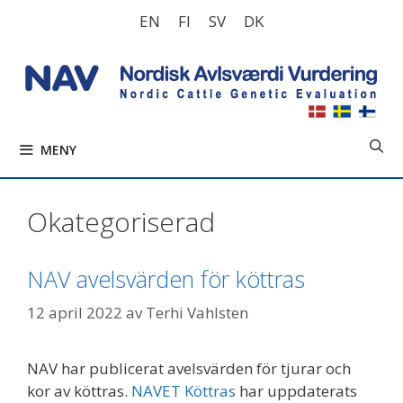
Hoppa
EN
FI
SV
DK
till
innehåll
MENY
Okategoriserad
NAV avelsvärden för köttras
12 april 2022
av
Terhi Vahlsten
NAV har publicerat avelsvärden för tjurar och
kor av köttras.
NAVET Köttras
har uppdaterats