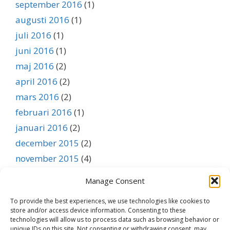
september 2016
(1)
augusti 2016
(1)
juli 2016
(1)
juni 2016
(1)
maj 2016
(2)
april 2016
(2)
mars 2016
(2)
februari 2016
(1)
januari 2016
(2)
december 2015
(2)
november 2015
(4)
oktober 2015
(3)
Manage Consent
september 2015
(1)
To provide the best experiences, we use technologies like cookies to
augusti 2015
(1)
store and/or access device information. Consenting to these
juli 2015
(1)
technologies will allow us to process data such as browsing behavior or
unique IDs on this site. Not consenting or withdrawing consent, may