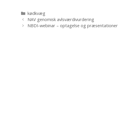
Kategorier
kødkvæg
NAV genomisk avlsværdivurdering
NBDI-webinar – optagelse og præsentationer