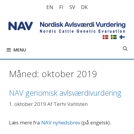
Hop
EN
FI
SV
DK
til
indhold
MENU
Måned:
oktober 2019
NAV genomisk avlsværdivurdering
1. oktober 2019
Af
Terhi Vahlsten
Læs mere fra
NAV nyhedsbrev
(på engelsk).