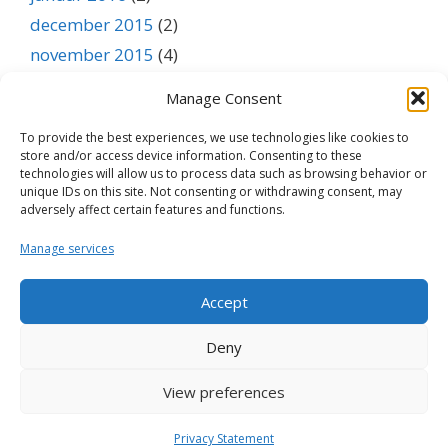
december 2015
(2)
november 2015
(4)
oktober 2015
(3)
Manage Consent
september 2015
(1)
To provide the best experiences, we use technologies like cookies to
august 2015
(1)
store and/or access device information. Consenting to these
juli 2015
(1)
technologies will allow us to process data such as browsing behavior or
unique IDs on this site. Not consenting or withdrawing consent, may
juni 2015
(1)
adversely affect certain features and functions.
maj 2015
(1)
Manage services
april 2015
(1)
marts 2015
(1)
Accept
februar 2015
(1)
Deny
januar 2015
(1)
View preferences
Nordic Cattle Genetic Evaluation © 2026 -
Privacy Policy
Privacy Statement