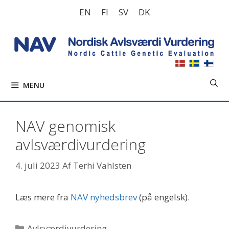
Hop
EN
FI
SV
DK
til
indhold
MENU
NAV genomisk
avlsværdivurdering
4. juli 2023
Af
Terhi Vahlsten
Læs mere fra
NAV nyhedsbrev
(på engelsk).
Kategorier
Avlsværdivurdering