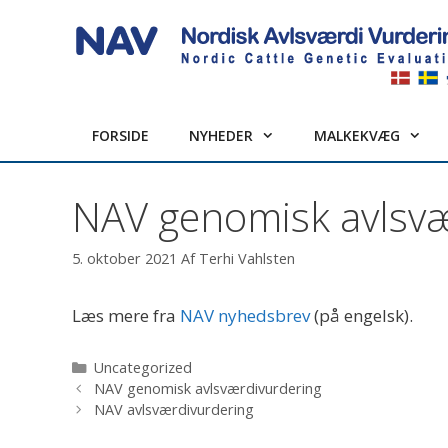
Hop
til
indhold
FORSIDE
NYHEDER
MALKEKVÆG
NAV genomisk avlsvæ
5. oktober 2021
Af
Terhi Vahlsten
Læs mere fra
NAV nyhedsbrev
(på engelsk).
Kategorier
Uncategorized
NAV genomisk avlsværdivurdering
NAV avlsværdivurdering