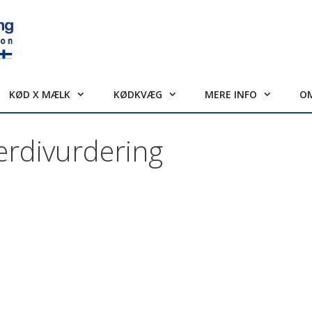
KØD X MÆLK
KØDKVÆG
MERE INFO
O
rdivurdering