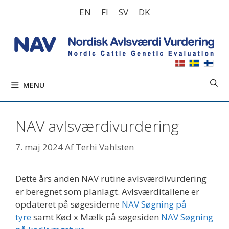
Hop
EN
FI
SV
DK
til
indhold
MENU
NAV avlsværdivurdering
7. maj 2024
Af
Terhi Vahlsten
Dette års anden NAV rutine avlsværdivurdering
er beregnet som planlagt. Avlsværditallene er
opdateret på søgesiderne
NAV Søgning på
tyre
samt Kød x Mælk på søgesiden
NAV Søgning