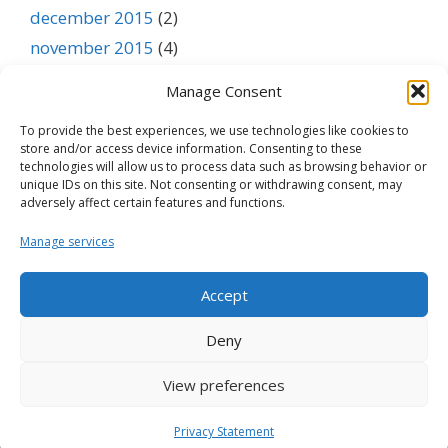
december 2015
(2)
november 2015
(4)
oktober 2015
(3)
Manage Consent
september 2015
(1)
To provide the best experiences, we use technologies like cookies to
august 2015
(1)
store and/or access device information. Consenting to these
juli 2015
(1)
technologies will allow us to process data such as browsing behavior or
unique IDs on this site. Not consenting or withdrawing consent, may
juni 2015
(1)
adversely affect certain features and functions.
maj 2015
(1)
Manage services
april 2015
(1)
marts 2015
(1)
Accept
februar 2015
(1)
Deny
januar 2015
(1)
View preferences
Nordic Cattle Genetic Evaluation © 2026 -
Privacy Policy
Privacy Statement