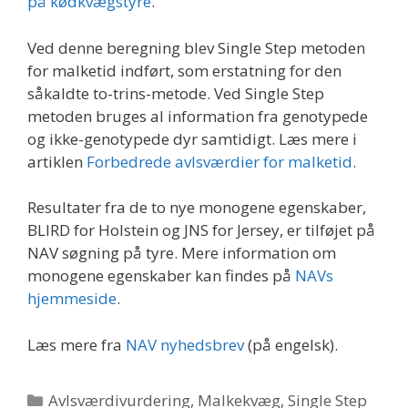
på kødkvægstyre
.
Ved denne beregning blev Single Step metoden
for malketid indført, som erstatning for den
såkaldte to-trins-metode. Ved Single Step
metoden bruges al information fra genotypede
og ikke-genotypede dyr samtidigt. Læs mere i
artiklen
Forbedrede avlsværdier for malketid
.
Resultater fra de to nye monogene egenskaber,
BLIRD for Holstein og JNS for Jersey, er tilføjet på
NAV søgning på tyre. Mere information om
monogene egenskaber kan findes på
NAVs
hjemmeside
.
Læs mere fra
NAV nyhedsbrev
(på engelsk).
Kategorier
Avlsværdivurdering
,
Malkekvæg
,
Single Step