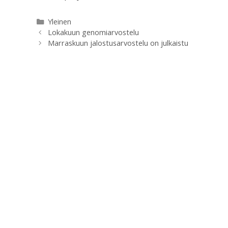
Kategoriat
Yleinen
Lokakuun genomiarvostelu
Marraskuun jalostusarvostelu on julkaistu