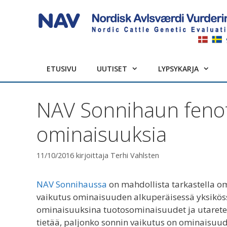
Siirry
sisältöön
ETUSIVU
UUTISET
LYPSYKARJA
NAV Sonnihaun fenot
ominaisuuksia
11/10/2016
kirjoittaja
Terhi Vahlsten
NAV Sonnihaussa
on mahdollista tarkastella om
vaikutus ominaisuuden alkuperäisessä yksiköss
ominaisuuksina tuotosominaisuudet ja utareterv
tietää, paljonko sonnin vaikutus on ominaisuud