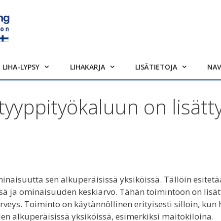
LIHA-LYPSY
LIHAKARJA
LISÄTIETOJA
NA
yyppityökaluun on lisätt
inaisuutta sen alkuperäisissä yksiköissä. Tällöin esitet
ä ja ominaisuuden keskiarvo. Tähän toimintoon on lisät
eys. Toiminto on käytännöllinen erityisesti silloin, kun
en alkuperäisissä yksiköissä, esimerkiksi maitokiloina.