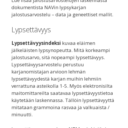
Lue lisää jalostusarvostelujen laskennasta
dokumentista NAVin lypsykarjan
jalostusarvostelu – data ja geneettiset mallit.
Lypsettävyys
Lypsettävyysindeksi
kuvaa eläimen
jälkeläisten lypsynopeutta. Mitä korkeampi
jalostusarvo, sitä nopeampi lypsettävyys.
Lypsettävyysarvostelu perustuu
karjanomistajan arvioon lehmän
lypsettävyydestä karjan muihin lehmiin
verrattuna asteikolla 1-5. Myös elektronisilta
maitomittareilta saatavaa lypsettävyystietoa
käytetään laskennassa. Tällöin lypsettävyyttä
mitataan grammoina rasvaa ja valkuaista /
minuutti.