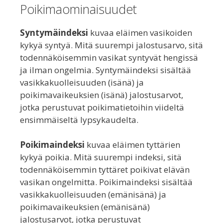
Poikimaominaisuudet
Syntymäindeksi
kuvaa eläimen vasikoiden
kykyä syntyä. Mitä suurempi jalostusarvo, sitä
todennäköisemmin vasikat syntyvät hengissä
ja ilman ongelmia. Syntymäindeksi sisältää
vasikkakuolleisuuden (isänä) ja
poikimavaikeuksien (isänä) jalostusarvot,
jotka perustuvat poikimatietoihin viideltä
ensimmäiseltä lypsykaudelta.
Poikimaindeksi
kuvaa eläimen tyttärien
kykyä poikia. Mitä suurempi indeksi, sitä
todennäköisemmin tyttäret poikivat elävän
vasikan ongelmitta. Poikimaindeksi sisältää
vasikkakuolleisuuden (emänisänä) ja
poikimavaikeuksien (emänisänä)
jalostusarvot, jotka perustuvat