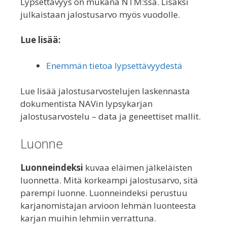
Lypsettävyys on mukana NTM:ssä. Lisäksi
julkaistaan jalostusarvo myös vuodolle.
Lue lisää:
Enemmän tietoa lypsettävyydestä
Lue lisää jalostusarvostelujen laskennasta
dokumentista NAVin lypsykarjan
jalostusarvostelu – data ja geneettiset mallit.
Luonne
Luonneindeksi
kuvaa eläimen jälkeläisten
luonnetta. Mitä korkeampi jalostusarvo, sitä
parempi luonne. Luonneindeksi perustuu
karjanomistajan arvioon lehmän luonteesta
karjan muihin lehmiin verrattuna.