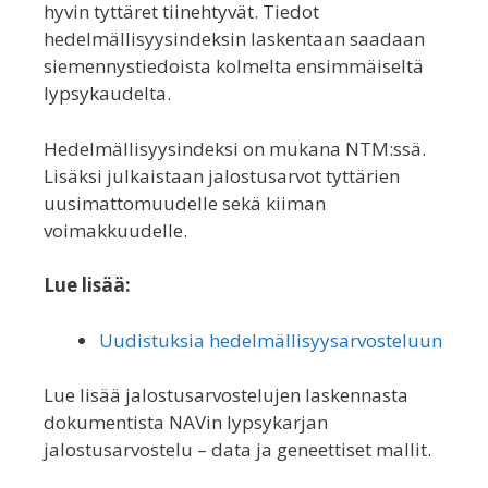
hyvin tyttäret tiinehtyvät. Tiedot
hedelmällisyysindeksin laskentaan saadaan
siemennystiedoista kolmelta ensimmäiseltä
lypsykaudelta.
Hedelmällisyysindeksi on mukana NTM:ssä.
Lisäksi julkaistaan jalostusarvot tyttärien
uusimattomuudelle sekä kiiman
voimakkuudelle.
Lue lisää:
Uudistuksia hedelmällisyysarvosteluun
Lue lisää jalostusarvostelujen laskennasta
dokumentista NAVin lypsykarjan
jalostusarvostelu – data ja geneettiset mallit.