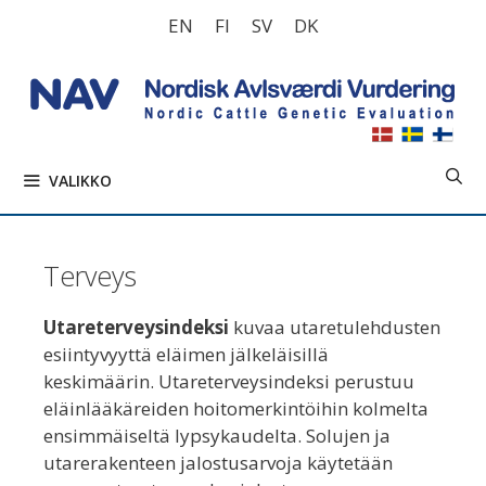
Siirry
EN
FI
SV
DK
sisältöön
VALIKKO
Terveys
Utareterveysindeksi
kuvaa utaretulehdusten
esiintyvyyttä eläimen jälkeläisillä
keskimäärin. Utareterveysindeksi perustuu
eläinlääkäreiden hoitomerkintöihin kolmelta
ensimmäiseltä lypsykaudelta. Solujen ja
utarerakenteen jalostusarvoja käytetään