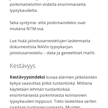
poikimatietoihin viideltä ensimmäiseltä
lypsykaudelta.
Sekä syntymä- että poikimaindeksi ovat
mukana NTM:ssä.
Lue lisää jalostusarvostelujen laskennasta
dokumentista NAVin lypsykarjan
jalostusarvostelu – data ja geneettiset mallit.
Kestävyys
Kestävyysindeksi
kuvaa eläimen jälkeläisten
kykyä saavuttaa pitkä tuotantoikä. Mittana
käytetään lehmän tuotantoikää
ensimmäisestä poikimisesta kolmannen
lypsykauden loppuun. Tieto laskentaa varten
saadaan tuotosseurannasta. Muiden