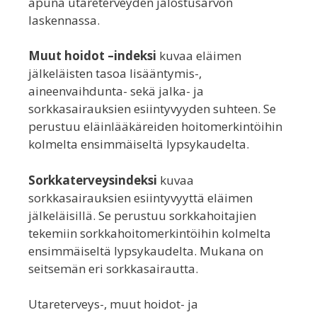
apuna utareterveyden jalostusarvon
laskennassa.
Muut hoidot –indeksi
kuvaa eläimen
jälkeläisten tasoa lisääntymis-,
aineenvaihdunta- sekä jalka- ja
sorkkasairauksien esiintyvyyden suhteen. Se
perustuu eläinlääkäreiden hoitomerkintöihin
kolmelta ensimmäiseltä lypsykaudelta.
Sorkkaterveysindeksi
kuvaa
sorkkasairauksien esiintyvyyttä eläimen
jälkeläisillä. Se perustuu sorkkahoitajien
tekemiin sorkkahoitomerkintöihin kolmelta
ensimmäiseltä lypsykaudelta. Mukana on
seitsemän eri sorkkasairautta.
Utareterveys-, muut hoidot- ja