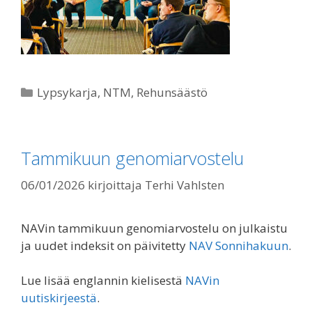
Kategoriat
Lypsykarja
,
NTM
,
Rehunsäästö
Tammikuun genomiarvostelu
06/01/2026
kirjoittaja
Terhi Vahlsten
NAVin tammikuun genomiarvostelu on julkaistu
ja uudet indeksit on päivitetty
NAV Sonnihakuun
.
Lue lisää englannin kielisestä
NAVin
uutiskirjeestä
.