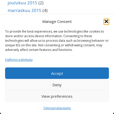
joulukuu 2015
(2)
marraskuu 2015
(4)
lokakuu 2015
(3)
Manage Consent
syyskuu 2015
(1)
To provide the best experiences, we use technologies like cookies to
elokuu 2015
(1)
store and/or access device information. Consenting to these
heinäkuu 2015
(1)
technologies will allow us to process data such as browsing behavior or
unique IDs on this site. Not consenting or withdrawing consent, may
kesäkuu 2015
(1)
adversely affect certain features and functions.
toukokuu 2015
(1)
Hallinnoi palveluita
huhtikuu 2015
(1)
maaliskuu 2015
(1)
Accept
helmikuu 2015
(1)
Deny
tammikuu 2015
(1)
View preferences
Nordic Cattle Genetic Evaluation © 2026 -
Privacy Policy
Tietosuojalausunto