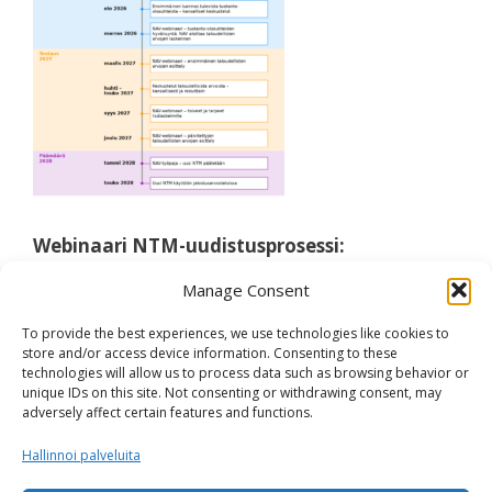
Webinaari NTM-uudistusprosessi:
Tulevaisuuden tuotanto-olosuhteet ja
Manage Consent
trendit, 21.4.2026
To provide the best experiences, we use technologies like cookies to
NTM-uudistusprosessin tilannekatsaus
, Haifa
store and/or access device information. Consenting to these
technologies will allow us to process data such as browsing behavior or
Splittorff
unique IDs on this site. Not consenting or withdrawing consent, may
adversely affect certain features and functions.
NTM:n päivitys – Tulevaisuuden tuotanto-
Hallinnoi palveluita
olosuhteet
, Ida Hansson