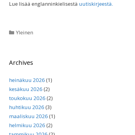
Lue lisää englanninkielisestä
uutiskirjeestä.
Kategoriat
Yleinen
Archives
heinäkuu 2026
(1)
kesäkuu 2026
(2)
toukokuu 2026
(2)
huhtikuu 2026
(3)
maaliskuu 2026
(1)
helmikuu 2026
(2)
tammikuu 2026
(2)