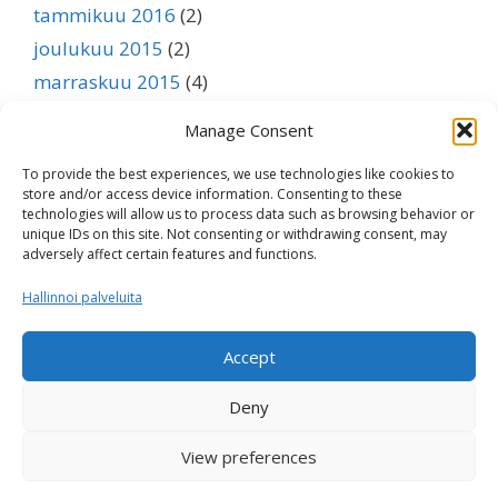
tammikuu 2016
(2)
joulukuu 2015
(2)
marraskuu 2015
(4)
lokakuu 2015
(3)
Manage Consent
syyskuu 2015
(1)
To provide the best experiences, we use technologies like cookies to
elokuu 2015
(1)
store and/or access device information. Consenting to these
heinäkuu 2015
(1)
technologies will allow us to process data such as browsing behavior or
unique IDs on this site. Not consenting or withdrawing consent, may
kesäkuu 2015
(1)
adversely affect certain features and functions.
toukokuu 2015
(1)
Hallinnoi palveluita
huhtikuu 2015
(1)
maaliskuu 2015
(1)
Accept
helmikuu 2015
(1)
Deny
tammikuu 2015
(1)
View preferences