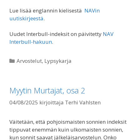
Lue lisää englannin kielisestä
NAVin
uutiskirjeestä
.
Uudet Interbull-indeksit on päivitetty
NAV
Interbull-hakuun
.
Kategoriat
Arvostelut
,
Lypsykarja
Myytin Murtajat, osa 2
04/08/2025
kirjoittaja
Terhi Vahlsten
Väitetään, että pohjoismaisten sonnien indeksit
tippuvat enemmän kuin ulkomaisten sonnien,
kun sonnit saavat jälkeläisarvostelun. Onko