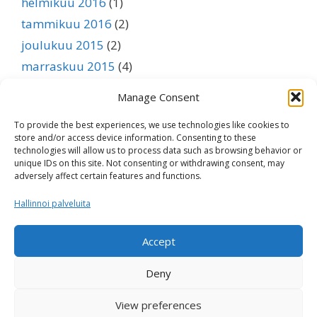
helmikuu 2016
(1)
tammikuu 2016
(2)
joulukuu 2015
(2)
marraskuu 2015
(4)
lokakuu 2015
(3)
Manage Consent
syyskuu 2015
(1)
To provide the best experiences, we use technologies like cookies to
elokuu 2015
(1)
store and/or access device information. Consenting to these
heinäkuu 2015
(1)
technologies will allow us to process data such as browsing behavior or
unique IDs on this site. Not consenting or withdrawing consent, may
kesäkuu 2015
(1)
adversely affect certain features and functions.
toukokuu 2015
(1)
Hallinnoi palveluita
huhtikuu 2015
(1)
maaliskuu 2015
(1)
Accept
helmikuu 2015
(1)
Deny
tammikuu 2015
(1)
View preferences