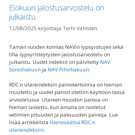
Elokuun jalostusarvostelu on
julkaistu
12/08/2025
kirjoittaja
Terhi Vahlsten
Tämän vuoden kolmas NAVin lypsyrotujen sekä
liha-lypsyristeytysten jalostusarvostelu on
julkaistu. Uudet indeksit on päivitetty
NAV
Sonnihakuun
ja
NAV Pihvihakuun
.
RDC:n utareindeksin painokertoimia on hieman
muutettu ja uudet painot otettiin käyttöön tässä
arvostelussa. Utareen muodon painoa on
hieman laskettu, kun amalla on nostetut
vetimien pituuden ja paksuuden painoja. Lue
lisää artikkelista
Hienosäätöä RDC:n
utareindeksiin
.