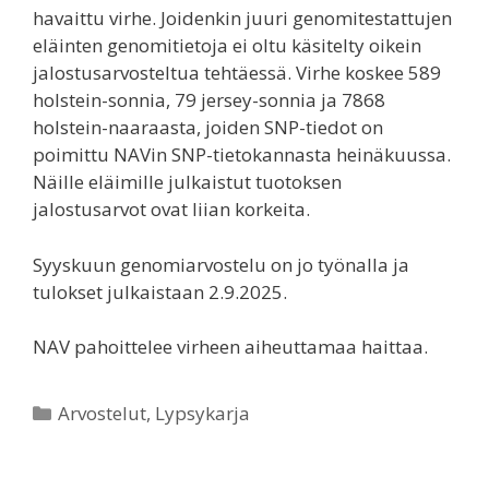
havaittu virhe. Joidenkin juuri genomitestattujen
eläinten genomitietoja ei oltu käsitelty oikein
jalostusarvosteltua tehtäessä. Virhe koskee 589
holstein-sonnia, 79 jersey-sonnia ja 7868
holstein-naaraasta, joiden SNP-tiedot on
poimittu NAVin SNP-tietokannasta heinäkuussa.
Näille eläimille julkaistut tuotoksen
jalostusarvot ovat liian korkeita.
Syyskuun genomiarvostelu on jo työnalla ja
tulokset julkaistaan 2.9.2025.
NAV pahoittelee virheen aiheuttamaa haittaa.
Kategoriat
Arvostelut
,
Lypsykarja