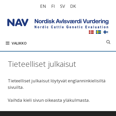
Siirry
EN
FI
SV
DK
sisältöön
VALIKKO
Tieteelliset julkaisut
Tieteelliset julkaisut löytyvät englanninkielisiltä
sivuilta.
Vaihda kieli sivun oikeasta yläkulmasta.