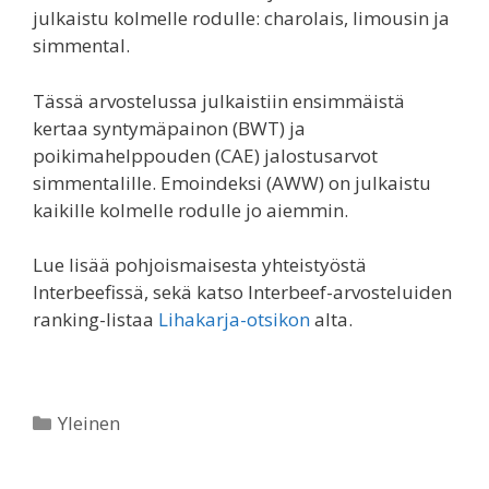
julkaistu kolmelle rodulle: charolais, limousin ja
simmental.
Tässä arvostelussa julkaistiin ensimmäistä
kertaa syntymäpainon (BWT) ja
poikimahelppouden (CAE) jalostusarvot
simmentalille. Emoindeksi (AWW) on julkaistu
kaikille kolmelle rodulle jo aiemmin.
Lue lisää pohjoismaisesta yhteistyöstä
Interbeefissä, sekä katso Interbeef-arvosteluiden
ranking-listaa
Lihakarja-otsikon
alta.
Kategoriat
Yleinen