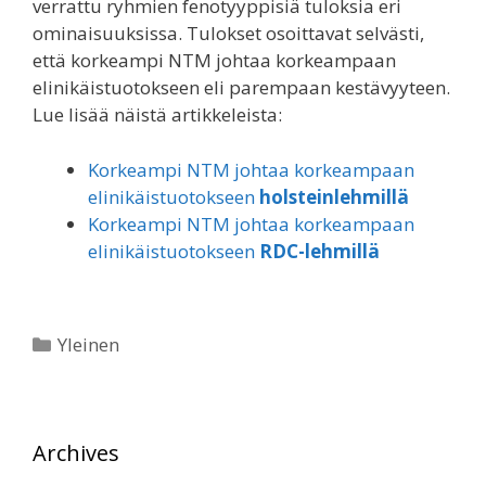
verrattu ryhmien fenotyyppisiä tuloksia eri
ominaisuuksissa. Tulokset osoittavat selvästi,
että korkeampi NTM johtaa korkeampaan
elinikäistuotokseen eli parempaan kestävyyteen.
Lue lisää näistä artikkeleista:
Korkeampi NTM johtaa korkeampaan
elinikäistuotokseen
holsteinlehmillä
Korkeampi NTM johtaa korkeampaan
elinikäistuotokseen
RDC-lehmillä
Kategoriat
Yleinen
Archives