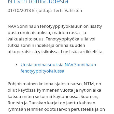
NTM:n toimivuudesta
01/10/2018
kirjoittaja
Terhi Vahlsten
NAV Sonnihaun fenotyyppityökaluun on lisätty
uusia ominaisuuksia, maidon rasva- ja
valkuaispitoisuus. Fenotyyppityökalulla voi
tutkia sonnin indeksejä ominaisuuden
alkuperäisissä yksiköissä. Lue lisää artikkelista:
Uusia ominaisuuksia NAV Sonnihaun
fenotyyppityökalussa
Pohjoismainen kokonaisjalostusarvo, NTM, on
ollut käytössä kymmenen vuotta ja nyt on aika
katsoa miten se toimii käytännössä. Suomen,
Ruotsin ja Tanskan karjat on jaettu kahteen
ryhmään lehmien odotusarvon perusteella ja on