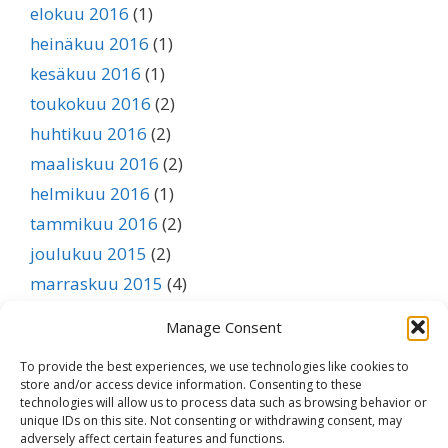
elokuu 2016
(1)
heinäkuu 2016
(1)
kesäkuu 2016
(1)
toukokuu 2016
(2)
huhtikuu 2016
(2)
maaliskuu 2016
(2)
helmikuu 2016
(1)
tammikuu 2016
(2)
joulukuu 2015
(2)
marraskuu 2015
(4)
lokakuu 2015
(3)
Manage Consent
syyskuu 2015
(1)
To provide the best experiences, we use technologies like cookies to
elokuu 2015
(1)
store and/or access device information. Consenting to these
heinäkuu 2015
(1)
technologies will allow us to process data such as browsing behavior or
unique IDs on this site. Not consenting or withdrawing consent, may
kesäkuu 2015
(1)
adversely affect certain features and functions.