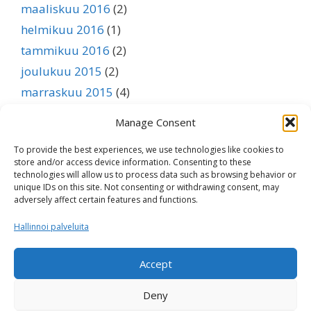
maaliskuu 2016
(2)
helmikuu 2016
(1)
tammikuu 2016
(2)
joulukuu 2015
(2)
marraskuu 2015
(4)
lokakuu 2015
(3)
Manage Consent
syyskuu 2015
(1)
To provide the best experiences, we use technologies like cookies to
elokuu 2015
(1)
store and/or access device information. Consenting to these
heinäkuu 2015
(1)
technologies will allow us to process data such as browsing behavior or
unique IDs on this site. Not consenting or withdrawing consent, may
kesäkuu 2015
(1)
adversely affect certain features and functions.
toukokuu 2015
(1)
Hallinnoi palveluita
huhtikuu 2015
(1)
maaliskuu 2015
(1)
Accept
helmikuu 2015
(1)
Deny
tammikuu 2015
(1)