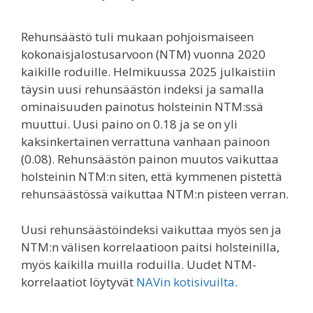
Rehunsäästö tuli mukaan pohjoismaiseen
kokonaisjalostusarvoon (NTM) vuonna 2020
kaikille roduille. Helmikuussa 2025 julkaistiin
täysin uusi rehunsäästön indeksi ja samalla
ominaisuuden painotus holsteinin NTM:ssä
muuttui. Uusi paino on 0.18 ja se on yli
kaksinkertainen verrattuna vanhaan painoon
(0.08). Rehunsäästön painon muutos vaikuttaa
holsteinin NTM:n siten, että kymmenen pistettä
rehunsäästössä vaikuttaa NTM:n pisteen verran.
Uusi rehunsäästöindeksi vaikuttaa myös sen ja
NTM:n välisen korrelaatioon paitsi holsteinilla,
myös kaikilla muilla roduilla. Uudet NTM-
korrelaatiot löytyvät
NAVin kotisivuilta
.