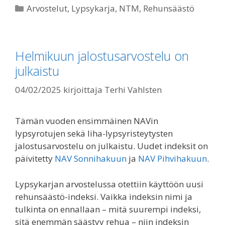
Kategoriat
Arvostelut
,
Lypsykarja
,
NTM
,
Rehunsäästö
Helmikuun jalostusarvostelu on
julkaistu
04/02/2025
kirjoittaja
Terhi Vahlsten
Tämän vuoden ensimmäinen NAVin
lypsyrotujen sekä liha-lypsyristeytysten
jalostusarvostelu on julkaistu. Uudet indeksit on
päivitetty
NAV Sonnihakuun
ja
NAV Pihvihakuun
.
Lypsykarjan arvostelussa otettiin käyttöön uusi
rehunsäästö-indeksi. Vaikka indeksin nimi ja
tulkinta on ennallaan – mitä suurempi indeksi,
sitä enemmän säästyy rehua – niin indeksin