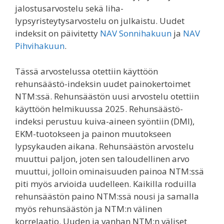
jalostusarvostelu sekä liha-
lypsyristeytysarvostelu on julkaistu. Uudet
indeksit on päivitetty
NAV Sonnihakuun
ja
NAV
Pihvihakuun
.
Tässä arvostelussa otettiin käyttöön
rehunsäästö-indeksin uudet painokertoimet
NTM:ssä. Rehunsäästön uusi arvostelu otettiin
käyttöön helmikuussa 2025. Rehunsäästö-
indeksi perustuu kuiva-aineen syöntiin (DMI),
EKM-tuotokseen ja painon muutokseen
lypsykauden aikana. Rehunsäästön arvostelu
muuttui paljon, joten sen taloudellinen arvo
muuttui, jolloin ominaisuuden painoa NTM:ssä
piti myös arvioida uudelleen. Kaikilla roduilla
rehunsäästön paino NTM:ssä nousi ja samalla
myös rehunsäästön ja NTM:n välinen
korrelaatio. Uuden ja vanhan NTM:n väliset