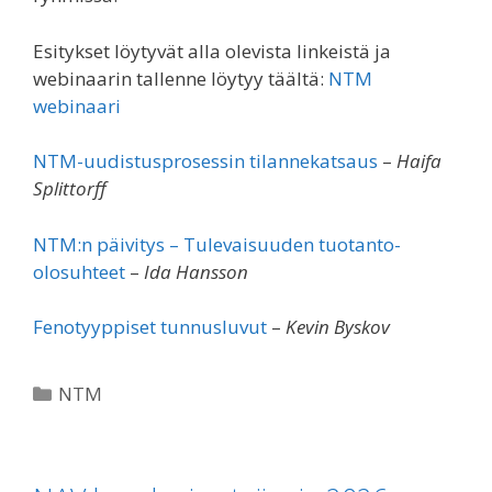
Esitykset löytyvät alla olevista linkeistä ja
webinaarin tallenne löytyy täältä:
NTM
webinaari
NTM-uudistusprosessin tilannekatsaus
–
Haifa
Splittorff
NTM:n päivitys – Tulevaisuuden tuotanto-
olosuhteet
–
Ida Hansson
Fenotyyppiset tunnusluvut
–
Kevin Byskov
Kategoriat
NTM