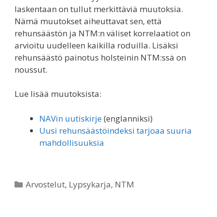
laskentaan on tullut merkittäviä muutoksia.
Nämä muutokset aiheuttavat sen, että
rehunsäästön ja NTM:n väliset korrelaatiot on
arvioitu uudelleen kaikilla roduilla. Lisäksi
rehunsäästö painotus holsteinin NTM:ssä on
noussut.
Lue lisää muutoksista:
NAVin uutiskirje
(englanniksi)
Uusi rehunsäästöindeksi tarjoaa suuria
mahdollisuuksia
Kategoriat
Arvostelut
,
Lypsykarja
,
NTM