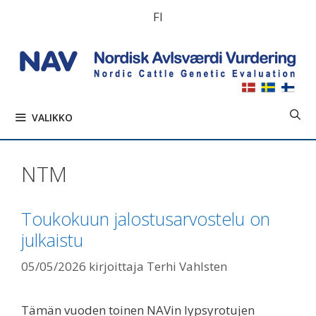
Siirry
FI
sisältöön
VALIKKO
NTM
Toukokuun jalostusarvostelu on
julkaistu
05/05/2026
kirjoittaja
Terhi Vahlsten
Tämän vuoden toinen NAVin lypsyrotujen