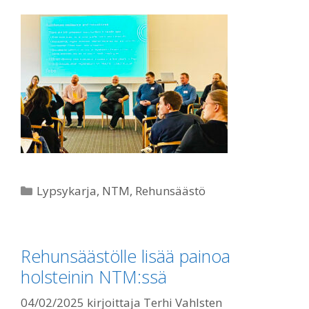
Kategoriat
Lypsykarja
,
NTM
,
Rehunsäästö
Rehunsäästölle lisää painoa
holsteinin NTM:ssä
04/02/2025
kirjoittaja
Terhi Vahlsten