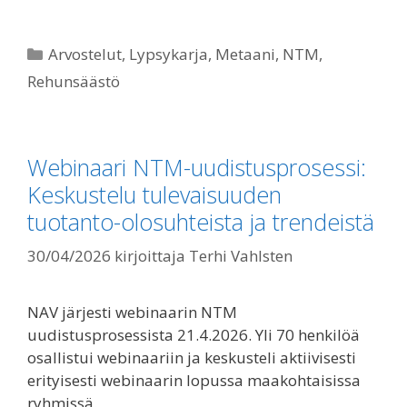
Kategoriat
Arvostelut
,
Lypsykarja
,
Metaani
,
NTM
,
Rehunsäästö
Webinaari NTM-uudistusprosessi:
Keskustelu tulevaisuuden
tuotanto-olosuhteista ja trendeistä
30/04/2026
kirjoittaja
Terhi Vahlsten
NAV järjesti webinaarin NTM
uudistusprosessista 21.4.2026. Yli 70 henkilöä
osallistui webinaariin ja keskusteli aktiivisesti
erityisesti webinaarin lopussa maakohtaisissa
ryhmissä.