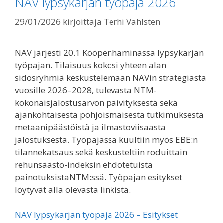
NAV lypsykarjan työpaja 2026
29/01/2026
kirjoittaja
Terhi Vahlsten
NAV järjesti 20.1 Kööpenhaminassa lypsykarjan
työpajan. Tilaisuus kokosi yhteen alan
sidosryhmiä keskustelemaan NAVin strategiasta
vuosille 2026–2028, tulevasta NTM-
kokonaisjalostusarvon päivityksestä sekä
ajankohtaisesta pohjoismaisesta tutkimuksesta
metaanipäästöistä ja ilmastoviisaasta
jalostuksesta. Työpajassa kuultiin myös EBE:n
tilannekatsaus sekä keskusteltiin roduittain
rehunsäästö-indeksin ehdotetuista
painotuksistaNTM:ssä. Työpajan esitykset
löytyvät alla olevasta linkistä.
NAV lypsykarjan työpaja 2026 – Esitykset