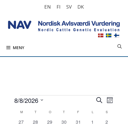
Hoppa
EN
FI
SV
DK
till
innehåll
MENY
Evenemang
E
E
8/8/2026
S
M
v
ö
v
V
å
K
e
M
MÅNDAG
T
TISDAG
O
ONSDAG
T
TORSDAG
F
FREDAG
L
LÖRDAG
k
S
SÖNDAG
ä
e
n
n
a
0
0
0
0
0
0
0
27
28
29
30
31
1
2
a
l
n
e
d