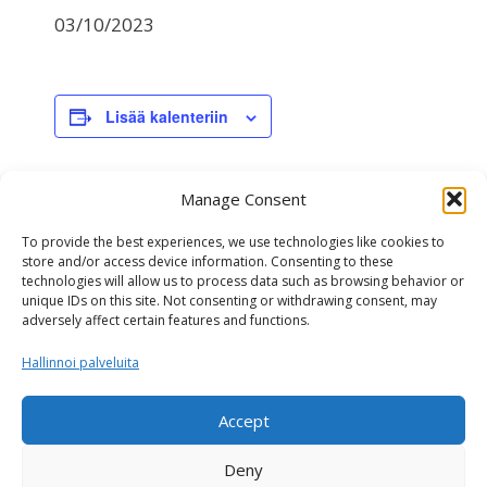
03/10/2023
Lisää kalenteriin
Manage Consent
TIEDOT
Päivämäärä:
To provide the best experiences, we use technologies like cookies to
store and/or access device information. Consenting to these
03/10/2023
technologies will allow us to process data such as browsing behavior or
Tapahtumaluokka:
unique IDs on this site. Not consenting or withdrawing consent, may
Genomiarvostelu
adversely affect certain features and functions.
Hallinnoi palveluita
NAV genomiarvostelu
NAV arvostelu
Accept
Deny